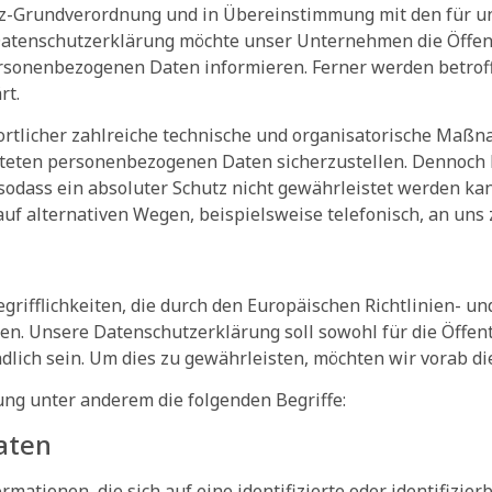
utz-Grundverordnung und in Übereinstimmung mit den für u
atenschutzerklärung möchte unser Unternehmen die Öffent
rsonenbezogenen Daten informieren. Ferner werden betrof
rt.
ortlicher zahlreiche technische und organisatorische Maß
beiteten personenbezogenen Daten sicherzustellen. Dennoc
sodass ein absoluter Schutz nicht gewährleistet werden ka
f alternativen Wegen, beispielsweise telefonisch, an uns 
grifflichkeiten, die durch den Europäischen Richtlinien- 
 Unsere Datenschutzerklärung soll sowohl für die Öffentl
dlich sein. Um dies zu gewährleisten, möchten wir vorab di
ng unter anderem die folgenden Begriffe:
aten
mationen, die sich auf eine identifizierte oder identifizie