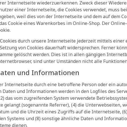
erer Internetseite wiederzuerkennen. Zweck dieser Wieder
enutzer einer Internetseite, die Cookies verwendet, muss be
ngeben, weil dies von der Internetseite und dem auf dem 
das Cookie eines Warenkorbes im Online-Shop. Der Online-S
okie.
Cookies durch unsere Internetseite jederzeit mittels eine
Setzung von Cookies dauerhaft widersprechen. Ferner könne
mme gelöscht werden. Dies ist in allen gängigen Internetb
ternetbrowser, sind unter Umständen nicht alle Funktionen
Daten und Informationen
der Internetseite durch eine betroffene Person oder ein au
 Daten und Informationen werden in den Logfiles des Serve
) das vom zugreifenden System verwendete Betriebssystem, 
e gelangt (sogenannte Referrer), (4) die Unterwebseiten, 
um und die Uhrzeit eines Zugriffs auf die Internetseite, (6)
den Systems und (8) sonstige ähnliche Daten und Informati
steme dienen.